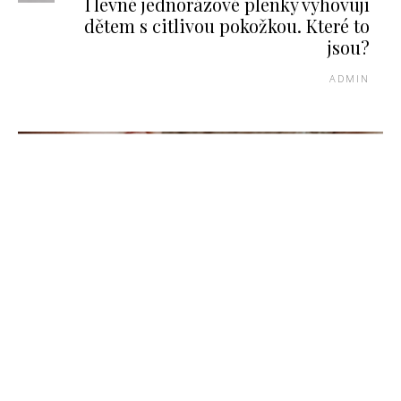
I levné jednorázové plenky vyhovují
dětem s citlivou pokožkou. Které to
jsou?
ADMIN