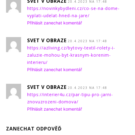
SVET V OBRAZE
20.4.2023 NA 17:48
https://novinkybydleni.cz/co-se-na-dome-
vyplati-udelat-hned-na-jare/
Přihlásit zanechat komentář
SVET V OBRAZE
20.4.2023 NA 17:48
https://azliving.cz/bytovy-textil-rolety-i-
zaluzie-mohou-byt-krasnym-korenim-
interieru/
Přihlásit zanechat komentář
SVET V OBRAZE
20.4.2023 NA 17:48
https://interier4u.cz/par-tipu-pro-jarni-
znovuzrozeni-domova/
Přihlásit zanechat komentář
ZANECHAT ODPOVĚĎ