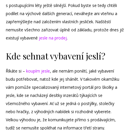
s postupujícími léty ještě silnější. Pokud byste se tedy chtěli
podílet na výchově dalších generací, neváhejte ani vteřinu a
zapřemýšlejte nad založením vlastních jesliček. Naštěstí
nemusíte všechno zařizovat úplně od základu, protože dnes již
existují vybavené
jesle na prodej
.
Kde sehnat vybavení jeslí?
Říkáte si –
koupím jesle
, ale nemám ponětí, jaké vybavení
budu potřebovat, natož kde jej shánět. V takovém okamžiku
vám pomůže specializovaný internetový portál pro školky a
jesle, kde se nacházejí desítky inzerátů týkajících se
všemožného vybavení. Ať už se jedná o postýlky, stolečky
nebo hračky, z výhodných nabídek si rozhodně vyberete.
Velkou výhodou je, že komunikujete přímo s prodávajícím,
tudíž se nemusíte spoléhat na informace třetí strany.